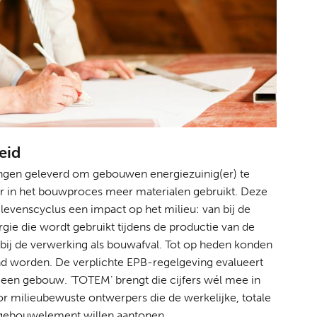
heid
ngen geleverd om gebouwen energiezuinig(er) te
r in het bouwproces meer materialen gebruikt. Deze
evenscyclus een impact op het milieu: van bij de
gie die wordt gebruikt tijdens de productie van de
t bij de verwerking als bouwafval. Tot op heden konden
nd worden. De verplichte EPB-regelgeving evalueert
 een gebouw. ‘TOTEM’ brengt die cijfers wél mee in
or milieubewuste ontwerpers die de werkelijke, totale
 gebouwelement willen aantonen.