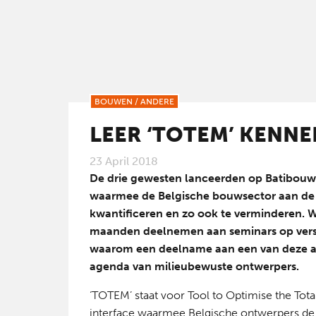
BOUWEN
/
ANDERE
LEER ‘TOTEM’ KENNE
23 April 2018
De drie gewesten lanceerden op Batibouw 
waarmee de Belgische bouwsector aan de
kwantificeren en zo ook te verminderen. 
maanden deelnemen aan seminars op versch
waarom een deelname aan een van deze act
agenda van milieubewuste ontwerpers.
‘TOTEM’ staat voor Tool to Optimise the Total
interface waarmee Belgische ontwerpers d