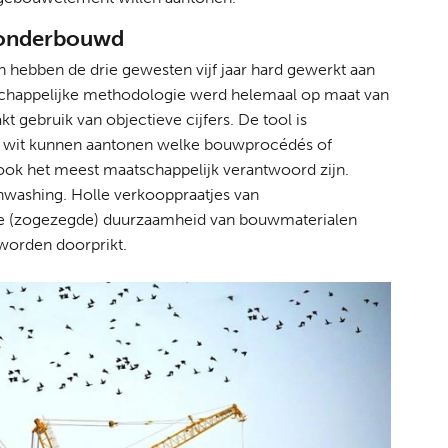
k onderbouwd
 hebben de drie gewesten vijf jaar hard gewerkt aan
schappelijke methodologie werd helemaal op maat van
 gebruik van objectieve cijfers. De tool is
 wit kunnen aantonen welke bouwprocédés of
ook het meest maatschappelijk verantwoord zijn.
nwashing. Holle verkooppraatjes van
 de (zogezegde) duurzaamheid van bouwmaterialen
 worden doorprikt.