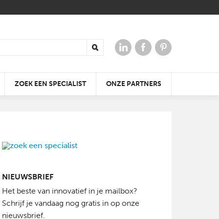
ZOEK EEN SPECIALIST
ONZE PARTNERS
 VOOR
ERGIE
AAR
DE KLEIDAKPAN DIE ALTIJD
KRACHTIGE
WIN TICKETS VOOR
NIEUWSBRIEF
PAST
GELUIDSERVARING
OPEN JE DAK
BATIBOUW 2018
Het beste van innovatief in je mailbox?
Schrijf je vandaag nog gratis in op onze
nieuwsbrief.