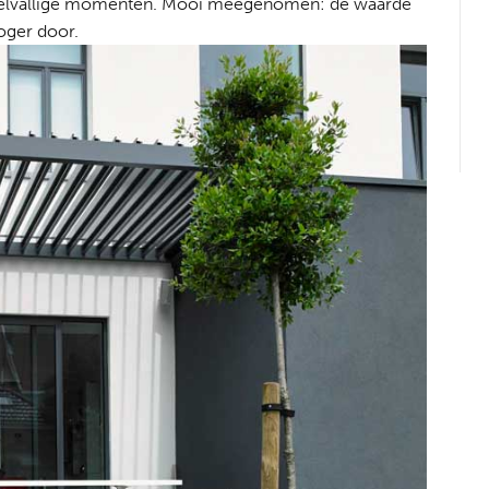
selvallige momenten. Mooi meegenomen: de waarde
oger door.