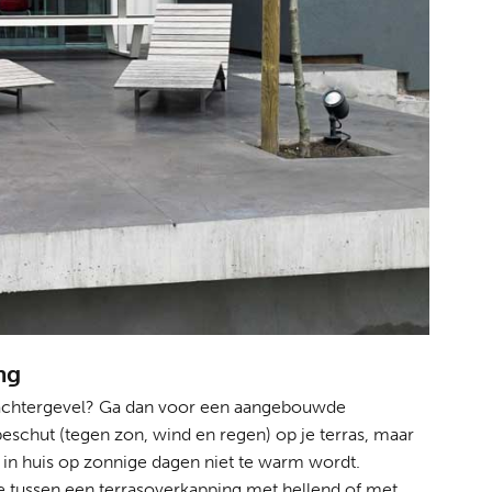
ng
e achtergevel? Ga dan voor een aangebouwde
beschut (tegen zon, wind en regen) op je terras, maar
n in huis op zonnige dagen niet te warm wordt.
 tussen een terrasoverkapping met hellend of met