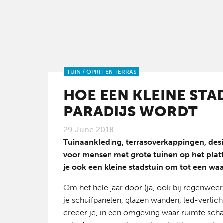
TUIN
/
OPRIT EN TERRAS
HOE EEN KLEINE STA
PARADIJS WORDT
29 June 2018
Tuinaankleding, terrasoverkappingen, desi
voor mensen met grote tuinen op het platt
je ook een kleine stadstuin om tot een waa
Om het hele jaar door (ja, ook bij regenweer,
je schuifpanelen, glazen wanden, led-verlic
creëer je, in een omgeving waar ruimte schaa