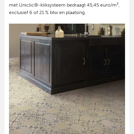
met Uniclic®-kliksysteem bedraagt 45,45 euro/m²,
exclusief 6 of 21 % btw en plaatsing.