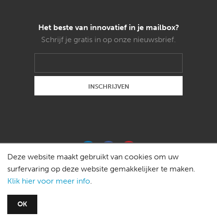
Het beste van innovatief in je mailbox?
Schrijf je gratis in op onze nieuwsbrief.
Deze website maakt gebruikt van cookies om uw
surfervaring op deze website gemakkelijker te maken.
Klik hier voor meer info
.
Copyright © 2015 Weldon magazines bvba -
OK
redactie@innovatief.be
-
Privacy policy
-
Disclaimer