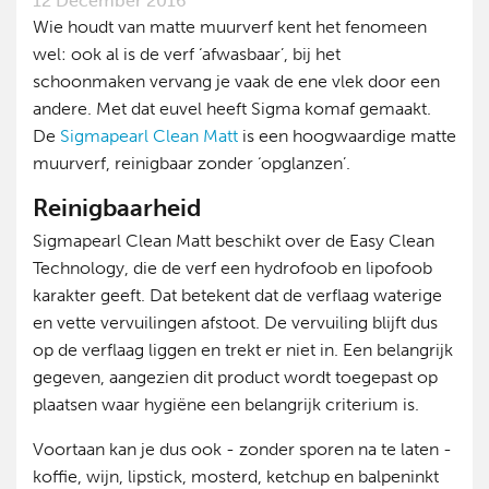
12 December 2016
Wie houdt van matte muurverf kent het fenomeen
wel: ook al is de verf ‘afwasbaar’, bij het
schoonmaken vervang je vaak de ene vlek door een
andere. Met dat euvel heeft Sigma komaf gemaakt.
De
Sigmapearl Clean Matt
is een hoogwaardige matte
muurverf, reinigbaar zonder ‘opglanzen’.
Reinigbaarheid
Sigmapearl Clean Matt beschikt over de Easy Clean
Technology, die de verf een hydrofoob en lipofoob
karakter geeft. Dat betekent dat de verflaag waterige
en vette vervuilingen afstoot. De vervuiling blijft dus
op de verflaag liggen en trekt er niet in. Een belangrijk
gegeven, aangezien dit product wordt toegepast op
plaatsen waar hygiëne een belangrijk criterium is.
Voortaan kan je dus ook - zonder sporen na te laten -
koffie, wijn, lipstick, mosterd, ketchup en balpeninkt