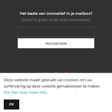
Het beste van innovatief in je mailbox?
Schrijf je gratis in op onze nieuwsbrief.
Deze website maakt gebruikt van cookies om uw
surfervaring op deze website gemakkelijker te maken.
Klik hier voor meer info
.
Copyright © 2015 Weldon magazines bvba -
OK
redactie@innovatief.be
-
Privacy policy
-
Disclaimer