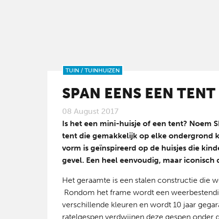
TUIN
/
TUINHUIZEN
SPAN EENS EEN TENT
08 August 2017
Is het een mini-huisje of een tent? Noem 
tent die gemakkelijk op elke ondergrond
vorm is geïnspireerd op de huisjes die ki
gevel. Een heel eenvoudig, maar iconisch 
Het geraamte is een stalen constructie die 
Rondom het frame wordt een weerbestendig ze
verschillende kleuren en wordt 10 jaar geg
ratelgespen verdwijnen deze gespen onder de