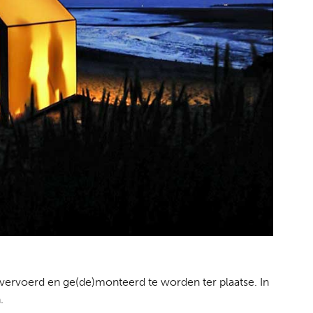
vervoerd en ge(de)monteerd te worden ter plaatse. In
.