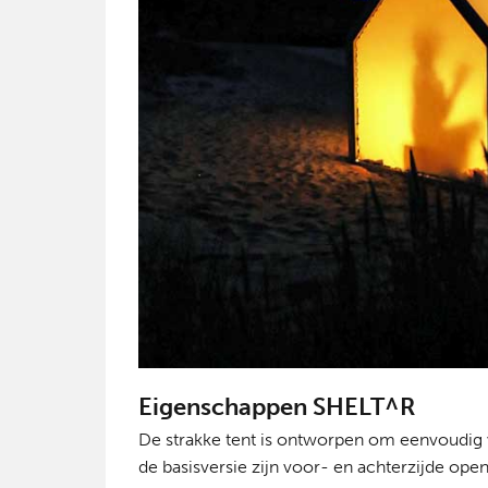
Eigenschappen SHELT^R
De strakke tent is ontworpen om eenvoudig 
de basisversie zijn voor- en achterzijde open