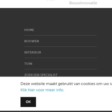
HOME
BOUWEN
INTERIEUR
TUIN
ZOEK EEN SPECIALIST
Deze website maakt gebruikt van cookies om uw su
Klik hier voor meer info
.
OK