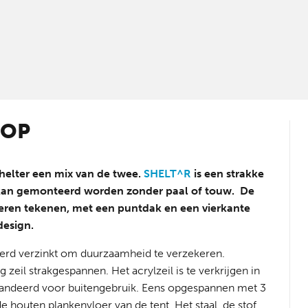
 OP
Shelter een mix van de twee.
SHELT^R
is een strakke
 kan gemonteerd worden zonder paal of touw. De
nderen tekenen, met een puntdak en een vierkante
design.
werd verzinkt om duurzaamheid te verzekeren.
il strakgespannen. Het acrylzeil is te verkrijgen in
arandeerd voor buitengebruik. Eens opgespannen met 3
 houten plankenvloer van de tent. Het staal, de stof