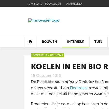
UW BEDRIJF TOEVOEGEN
AANMELDEN
BOUWEN
INTERIEUR
TUIN
INTERIEUR
/
KEUKENS
TOON ALLES
TOON ALLES
TOON ALLES
TOON ALLES
ARCHITECTEN
MEUBELS
OPRIT EN TERRAS
BEURZEN
ISOLATIE
VERLICHTING
AFSLUITINGEN
CONCEPTEN
VLOEREN
MEUBELS
KOELEN IN EEN BIO 
VENTILATIE
BADKAMERS
ZWEMBADEN
RAMEN EN DEUREN
RAAMBEKLEDING
MATERIALEN
18 October 2015
VERWARMING
DECORATIE
VERLICHTING
MATERIALEN
KEUKENS
TECHNIEKEN
De Russische student Yuriy Dmitriev heeft ee
SANITAIR
MATERIALEN
CONCEPTEN
TECHNIEKEN
CONCEPTEN
VERANDAS
ontwerpwedstrijd van
Electrolux
bedacht hij
ENERGIE
TECHNOLOGIE
TUINHUIZEN
DOMOTICA
AFWERKING
WELLNESS
maar met een gel uit biopolymeren waarin j
BEVEILIGING
TIPS EN ADVIES
TIPS EN ADVIES
TIPS EN ADVIES
ANDERE
ANDERE
ANDERE
Producten die je normaal op het schap in de k