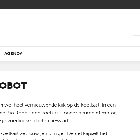
AGENDA
ROBOT
n wel heel vernieuwende kijk op de koelkast. In een
WIN EEN DUOTICKET
 de Bio Robot: een koelkast zonder deuren of motor,
ELK HUIS ENERGIEZUINIG
EEN DOUCHEBELEVING DIE
BOUWINNOVATIE 2019 -
50 JAAR BIËNNALE
ZO EENVOUDIG IS EN
DE KLEUR VAN HET J
OP EN TOP ECO
PUBLIEKSDAG LIVING
TEGEN 2050
20% STILLER IS
GEZOND WONEN
INTERIEUR
BESPAREN
2019
KUNSTGRAS
TOMORROW
e je voedingsmiddelen bewaart.
oelkast zet, duw je nu in gel. De gel kapselt het