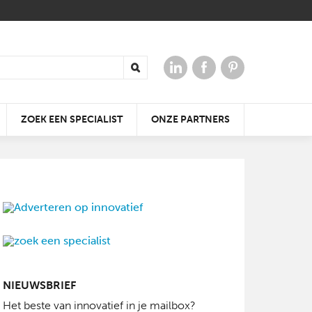
ZOEK EEN SPECIALIST
ONZE PARTNERS
 VOOR
ERGIE
AAR
DE KLEIDAKPAN DIE ALTIJD
KRACHTIGE
WIN TICKETS VOOR
PAST
GELUIDSERVARING
OPEN JE DAK
BATIBOUW 2018
NIEUWSBRIEF
Het beste van innovatief in je mailbox?