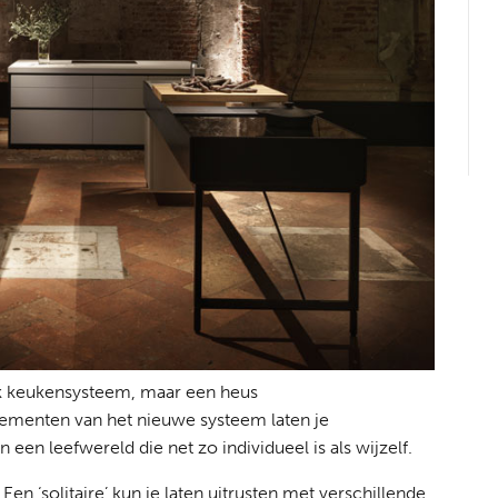
iek keukensysteem, maar een heus
menten van het nieuwe systeem laten je
een leefwereld die net zo individueel is als wijzelf.
s. Een ‘solitaire’ kun je laten uitrusten met verschillende