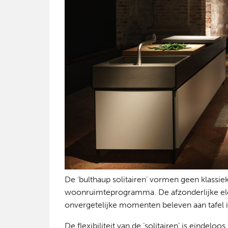
De ‘bulthaup solitairen’ vormen geen klass
woonruimteprogramma. De afzonderlijke ele
onvergetelijke momenten beleven aan tafel in 
De flexibiliteit van de ‘solitairen’ is eindeloo