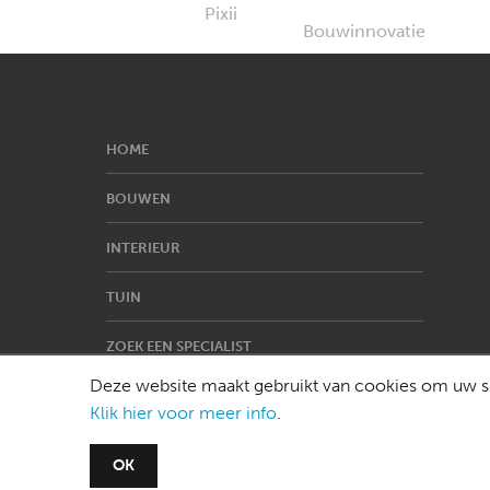
HOME
BOUWEN
INTERIEUR
TUIN
ZOEK EEN SPECIALIST
Deze website maakt gebruikt van cookies om uw su
Klik hier voor meer info
.
OK