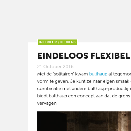
INTERIEUR
/
KEUKENS
EINDELOOS FLEXIBEL
21 October 2016
Met de ‘solitairen’ kwam
bulthaup
al tegemoe
vorm te geven. Je kunt ze naar eigen smaak e
combinatie met andere bulthaup-productlijnen
biedt bulthaup een concept aan dat de gren
vervagen.