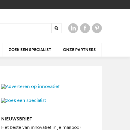
ZOEK EEN SPECIALIST
ONZE PARTNERS
 VOOR
ERGIE
AAR
DE KLEIDAKPAN DIE ALTIJD
KRACHTIGE
WIN TICKETS VOOR
PAST
GELUIDSERVARING
OPEN JE DAK
BATIBOUW 2018
NIEUWSBRIEF
Het beste van innovatief in je mailbox?