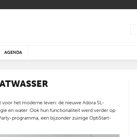
AGENDA
AATWASSER
t voor het moderne leven: de nieuwe Adora SL-
WIN EEN DUOTICKET
e en water. Ook hun functionaliteit werd verder op
ELK HUIS ENERGIEZUINIG
EEN DOUCHEBELEVING DIE
BOUWINNOVATIE 2019 -
50 JAAR BIËNNALE
ZO EENVOUDIG IS EN
DE KLEUR VAN HET J
OP EN TOP ECO
PUBLIEKSDAG LIVING
TEGEN 2050
20% STILLER IS
GEZOND WONEN
INTERIEUR
BESPAREN
2019
KUNSTGRAS
TOMORROW
Party-programma, een bijzonder zuinige OptiStart-