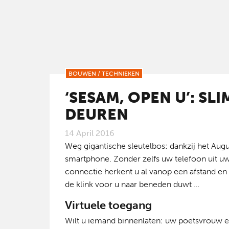
BOUWEN
/
TECHNIEKEN
‘SESAM, OPEN U’: SL
DEUREN
14 April 2016
Weg gigantische sleutelbos: dankzij het Au
smartphone. Zonder zelfs uw telefoon uit u
connectie herkent u al vanop een afstand e
de klink voor u naar beneden duwt …
Virtuele toegang
Wilt u iemand binnenlaten: uw poetsvrouw 