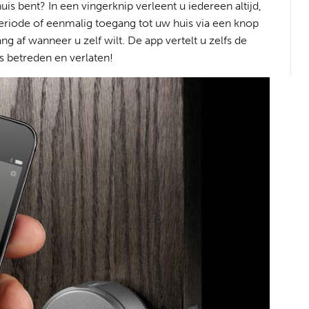
uis bent? In een vingerknip verleent u iedereen altijd,
eriode of eenmalig toegang tot uw huis via een knop
 af wanneer u zelf wilt. De app vertelt u zelfs de
betreden en verlaten!