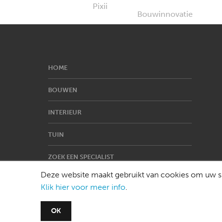
HOME
BOUWEN
INTERIEUR
TUIN
ZOEK EEN SPECIALIST
Deze website maakt gebruikt van cookies om uw su
Klik hier voor meer info
.
OK