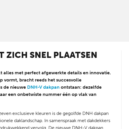
 ZICH SNEL PLAATSEN
t alles met perfect afgewerkte details en innovatie.
p vormt, bracht reeds het succesvolle
is de nieuwe
DNH-V dakpan
ontstaan: dezelfde
, maar een onbetwiste nummer één op vlak van
 en zeven exclusieve kleuren is de gegolfde DNH dakpan
ditionele daklandschap. In samenspraak met dakdekkers
n indrukwekkend vervolg. De nieuwe DNH-V dakpan