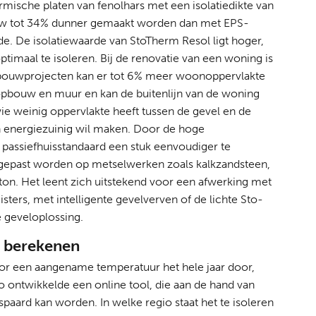
rmische platen van fenolhars met een isolatiedikte van
 tot 34% dunner gemaakt worden dan met EPS-
rde. De isolatiewaarde van StoTherm Resol ligt hoger,
timaal te isoleren. Bij de renovatie van een woning is
bouwprojecten kan er tot 6% meer woonoppervlakte
bouw en muur en kan de buitenlijn van de woning
 weinig oppervlakte heeft tussen de gevel en de
 energiezuinig wil maken. Door de hoge
 passiefhuisstandaard een stuk eenvoudiger te
egepast worden op metselwerken zoals kalkzandsteen,
on. Het leent zich uitstekend voor een afwerking met
sters, met intelligente gevelverven of de lichte Sto-
 geveloplossing.
r berekenen
oor een aangename temperatuur het hele jaar door,
o ontwikkelde een online tool, die aan de hand van
paard kan worden. In welke regio staat het te isoleren