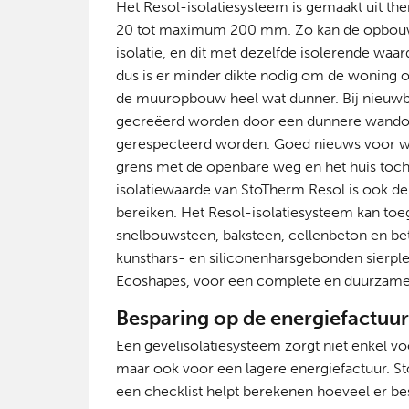
Het Resol-isolatiesysteem is gemaakt uit the
20 tot maximum 200 mm. Zo kan de opbouw
isolatie, en dit met dezelfde isolerende waa
dus is er minder dikte nodig om de woning op
de muuropbouw heel wat dunner. Bij nieuw
gecreëerd worden door een dunnere wandop
gerespecteerd worden. Goed nieuws voor wie
grens met de openbare weg en het huis toch
isolatiewaarde van StoTherm Resol is ook de
bereiken. Het Resol-isolatiesysteem kan to
snelbouwsteen, baksteen, cellenbeton en bet
kunsthars- en siliconenharsgebonden sierplei
Ecoshapes, voor een complete en duurzame
Besparing op de energiefactuu
Een gevelisolatiesysteem zorgt niet enkel v
maar ook voor een lagere energiefactuur. St
een checklist helpt berekenen hoeveel er bes