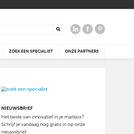
ZOEK EEN SPECIALIST
ONZE PARTNERS
 VOOR
ERGIE
AAR
DE KLEIDAKPAN DIE ALTIJD
KRACHTIGE
WIN TICKETS VOOR
NIEUWSBRIEF
PAST
GELUIDSERVARING
OPEN JE DAK
BATIBOUW 2018
Het beste van innovatief in je mailbox?
Schrijf je vandaag nog gratis in op onze
nieuwsbrief.