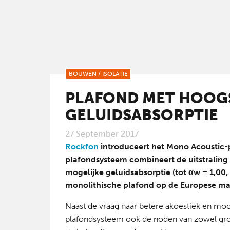
BOUWEN
/
ISOLATIE
PLAFOND MET HOOG
GELUIDSABSORPTIE
27 September 2017
Rockfon
introduceert het Mono Acoustic-p
plafondsysteem combineert de uitstraling
mogelijke geluidsabsorptie (tot αw = 1,00,
monolithische plafond op de Europese ma
Naast de vraag naar betere akoestiek en m
plafondsysteem ook de noden van zowel grot