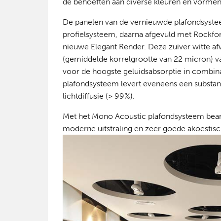
de behoeften aan diverse kleuren en vormen
De panelen van de vernieuwde plafondsyste
profielsysteem, daarna afgevuld met Rockfo
nieuwe Elegant Render. Deze zuiver witte a
(gemiddelde korrelgrootte van 22 micron) 
voor de hoogste geluidsabsorptie in combina
plafondsysteem levert eveneens een substanti
lichtdiffusie (> 99%).
Met het Mono Acoustic plafondsysteem bean
moderne uitstraling en zeer goede akoesti