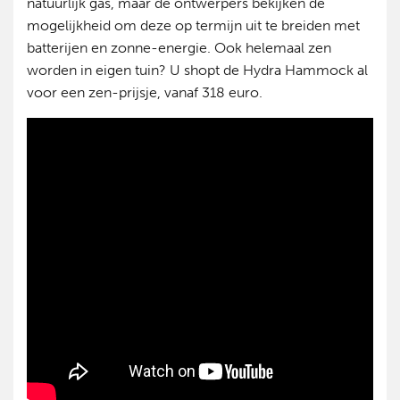
natuurlijk gas, maar de ontwerpers bekijken de
mogelijkheid om deze op termijn uit te breiden met
batterijen en zonne-energie. Ook helemaal zen
worden in eigen tuin? U shopt de Hydra Hammock al
voor een zen-prijsje, vanaf 318 euro.