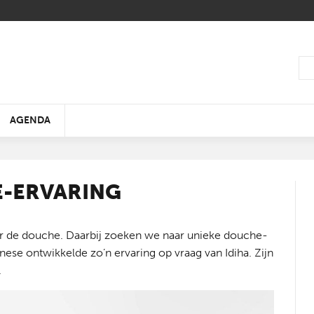
AGENDA
E-ERVARING
 de douche. Daarbij zoeken we naar unieke douche-
WIN EEN DUOTICKET
nese ontwikkelde zo’n ervaring op vraag van Idiha. Zijn
ELK HUIS ENERGIEZUINIG
EEN DOUCHEBELEVING DIE
BOUWINNOVATIE 2019 -
50 JAAR BIËNNALE
ZO EENVOUDIG IS EN
DE KLEUR VAN HET J
OP EN TOP ECO
PUBLIEKSDAG LIVING
TEGEN 2050
20% STILLER IS
GEZOND WONEN
INTERIEUR
BESPAREN
2019
KUNSTGRAS
TOMORROW
.