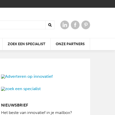
ZOEK EEN SPECIALIST
ONZE PARTNERS
 VOOR
ERGIE
AAR
DE KLEIDAKPAN DIE ALTIJD
KRACHTIGE
WIN TICKETS VOOR
PAST
GELUIDSERVARING
OPEN JE DAK
BATIBOUW 2018
NIEUWSBRIEF
Het beste van innovatief in je mailbox?