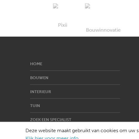
HOME
BOUWEN
INTERIEUR
TUIN
ZOEK EEN SPECIALIST
Deze website maakt gebruikt van cookies om uw su
Klik hier voor meer info
.