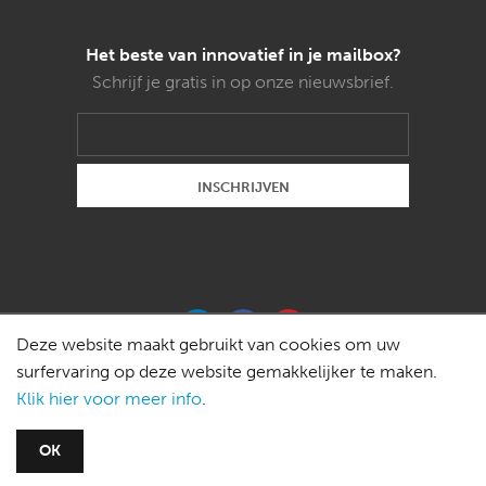
Het beste van innovatief in je mailbox?
Schrijf je gratis in op onze nieuwsbrief.
Deze website maakt gebruikt van cookies om uw
surfervaring op deze website gemakkelijker te maken.
Klik hier voor meer info
.
Copyright © 2015 Weldon magazines bvba -
OK
redactie@innovatief.be
-
Privacy policy
-
Disclaimer