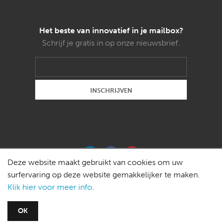
Het beste van innovatief in je mailbox?
Schrijf je gratis in op onze nieuwsbrief.
Deze website maakt gebruikt van cookies om uw
surfervaring op deze website gemakkelijker te maken.
Klik hier voor meer info
.
Copyright © 2015 Weldon magazines bvba -
OK
redactie@innovatief.be
-
Privacy policy
-
Disclaimer