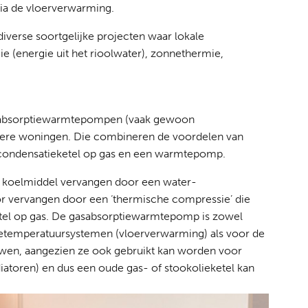
ia de vloerverwarming.
iverse soortgelijke projecten waar lokale
e (energie uit het rioolwater), zonnethermie,
gasabsorptiewarmtepompen (vaak gewoon
ere woningen. Die combineren de voordelen van
condensatieketel op gas en een warmtepomp.
e koelmiddel vervangen door een water-
 vervangen door een ‘thermische compressie’ die
tel op gas. De gasabsorptiewarmtepomp is zowel
temperatuursystemen (vloerverwarming) als voor de
uwen, aangezien ze ook gebruikt kan worden voor
toren) en dus een oude gas- of stookolieketel kan