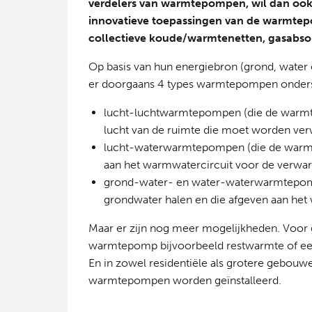
verdelers van warmtepompen, wil dan ook
innovatieve toepassingen van de warmte
collectieve koude/warmtenetten, gasabs
Op basis van hun energiebron (grond, water o
er doorgaans 4 types warmtepompen onder
lucht-luchtwarmtepompen (die de warmtec
lucht van de ruimte die moet worden ve
lucht-waterwarmtepompen (die de warmte
aan het warmwatercircuit voor de verwa
grond-water- en water-waterwarmtepompe
grondwater halen en die afgeven aan het 
Maar er zijn nog meer mogelijkheden. Voor 
warmtepomp bijvoorbeeld restwarmte of ee
En in zowel residentiële als grotere gebouw
warmtepompen worden geïnstalleerd.