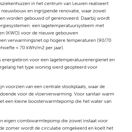
rsziekenhuizen in het centrum van Leuven realiseert
 nieuwbouw en ingrijpende renovatie, waar zowel
ngen worden gebouwd of gerenoveerd. Daarbij wordt
ergiesystemen: een lagetemperatuursysteem met
gen (KWO) voor de nieuwe gebouwen
n een verwarmingsnet op hogere temperaturen (90/70
ehoefte < 70 kWh/m
2
per jaar).
als energiebron voor een lagetemperatuurenergienet en
gelang het type woning werd geopteerd voor
n voorzien van een centrale stookplaats, waar de
doende voor de vloerverwarming. Voor sanitair warm
met een kleine boosterwarmtepomp die het water van
n eigen combiwarmtepomp die zowel instaat voor
 de zomer wordt de circulatie omgekeerd en koelt het