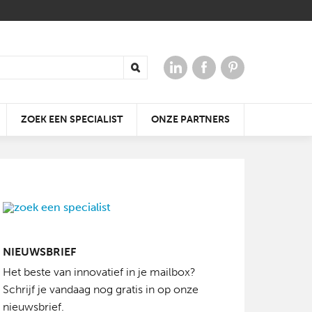
ZOEK EEN SPECIALIST
ONZE PARTNERS
 VOOR
ERGIE
AAR
DE KLEIDAKPAN DIE ALTIJD
KRACHTIGE
WIN TICKETS VOOR
NIEUWSBRIEF
PAST
GELUIDSERVARING
OPEN JE DAK
BATIBOUW 2018
Het beste van innovatief in je mailbox?
Schrijf je vandaag nog gratis in op onze
nieuwsbrief.