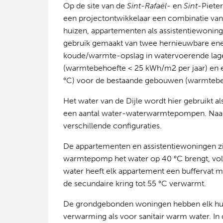
Op de site van de
Sint
-
Rafaël
-
en
Sint
-
Piete
een projectontwikkelaar een combinatie van
huizen, appartementen als assistentiewoni
gebruik gemaakt van twee hernieuwbare en
koude/warmte-opslag in watervoerende la
(warmtebehoefte < 25 kWh/m
2
per jaar) e
°C) voor de bestaande gebouwen (warmteb
Het water van de Dijle wordt hier gebruikt 
een aantal water-waterwarmtepompen. Naar
verschillende configuraties.
De appartementen en assistentiewoningen zij
warmtepomp het water op 40 °C brengt, vol
water heeft elk appartement een buffervat 
de secundaire kring tot 55 °C verwarmt.
De grondgebonden woningen hebben elk hu
verwarming als voor sanitair warm water. In