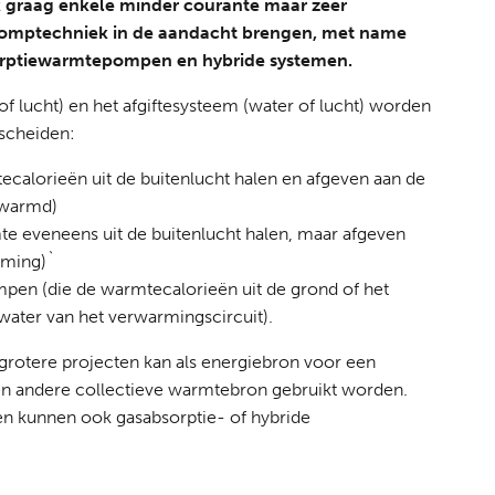
 graag enkele minder courante maar zeer
pomptechniek in de aandacht brengen, met name
orptiewarmtepompen en hybride systemen.
f lucht) en het afgiftesysteem (water of lucht) worden
scheiden:
alorieën uit de buitenlucht halen en afgeven aan de
rwarmd)
 eveneens uit de buitenlucht halen, maar afgeven
rming)`
n (die de warmtecalorieën uit de grond of het
water van het verwarmingscircuit).
grotere projecten kan als energiebron voor een
n andere collectieve warmtebron gebruikt worden.
en kunnen ook gasabsorptie- of hybride