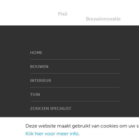
HOME
BOUWEN
INTERIEUR
TUIN
ZOEK EEN SPECIALIST
Deze website maakt gebruikt van cookies om uw su
Klik hier voor meer info
.