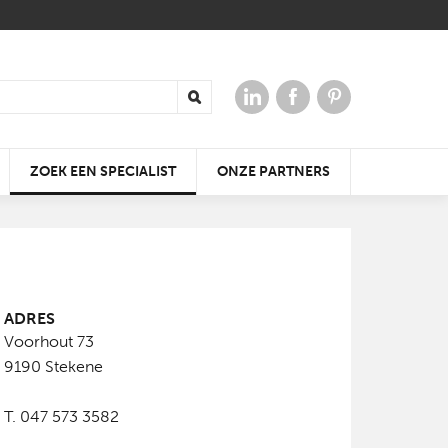
ZOEK EEN SPECIALIST
ONZE PARTNERS
ADRES
Voorhout 73
 VOOR
ERGIE
AAR
DE KLEIDAKPAN DIE ALTIJD
KRACHTIGE
WIN TICKETS VOOR
9190
Stekene
PAST
GELUIDSERVARING
OPEN JE DAK
BATIBOUW 2018
T. 047 573 3582