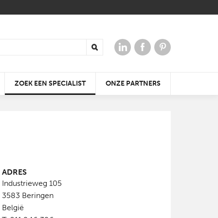
ZOEK EEN SPECIALIST
ONZE PARTNERS
 VOOR
ADRES
ERGIE
AAR
DE KLEIDAKPAN DIE ALTIJD
KRACHTIGE
WIN TICKETS VOOR
Industrieweg 105
PAST
GELUIDSERVARING
OPEN JE DAK
BATIBOUW 2018
3583
Beringen
België