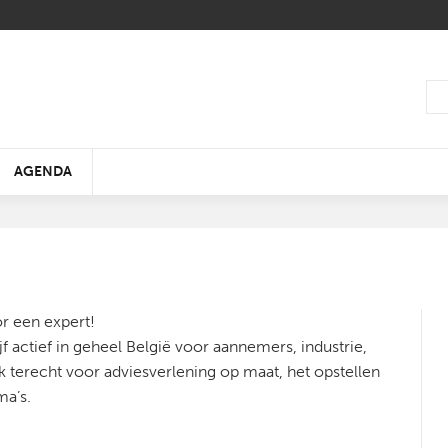
AGENDA
or een expert!
WIN EEN DUOTICKET
f actief in geheel België voor aannemers, industrie,
ELK HUIS ENERGIEZUINIG
EEN DOUCHEBELEVING DIE
BOUWINNOVATIE 2019 -
50 JAAR BIËNNALE
ZO EENVOUDIG IS EN
DE KLEUR VAN HET J
OP EN TOP ECO
PUBLIEKSDAG LIVING
k terecht voor adviesverlening op maat, het opstellen
TEGEN 2050
20% STILLER IS
GEZOND WONEN
INTERIEUR
BESPAREN
2019
KUNSTGRAS
TOMORROW
ma’s.